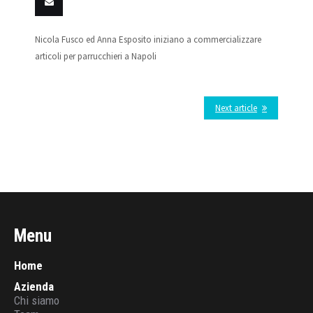
on
on
on
on
on VK
Email
Nicola Fusco ed Anna Esposito iniziano a commercializzare
Facebook
Twitter
LinkedIn
Tumblr
this
articoli per parrucchieri a Napoli
Next article
Menu
Home
Azienda
Chi siamo